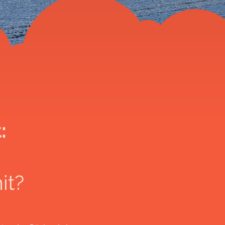
:
it?