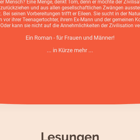
 der Mensch? Eine Menge, denkt Tom, denn er möchte der Zivilisa
r zurückziehen und aus allen gesellschaftlichen Zwängen ausste
 Bei seinen Vorbereitungen trifft er Eileen. Sie sucht in der Nat
 vor ihrer Teenagertochter, ihrem Ex-Mann und der gemeinen Ko
Oder kann sie nicht auf die Annehmlichkeiten der Zivilisation ve
Ein Roman - für Frauen und Männer!
... in Kürze mehr ...
Lesungen