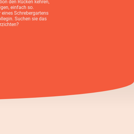
tion den Rücken kehren,
igen, einfach so.
ur eines Schrebergartens
llegin. Suchen sie das
rzichten?