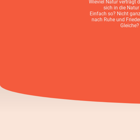
Wieviel Natur verträgt
sich in die Natu
Einfach so? Nicht ganz.
nach Ruhe und Frieden
Gleiche? 